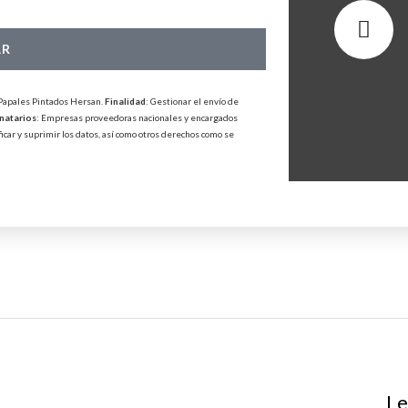
AR
 Papales Pintados Hersan.
Finalidad
: Gestionar el envío de
natarios
: Empresas proveedoras nacionales y encargados
ificar y suprimir los datos, así como otros derechos como se
Le