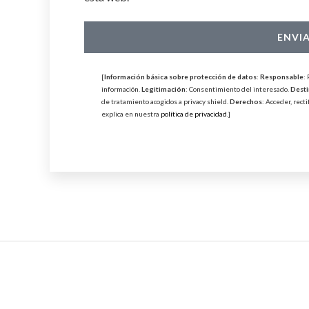
j
l
e
e
e
p
ENVI
c
t
t
o
[
Información básica sobre protección de datos
:
Responsable
:
r
información.
Legitimación
: Consentimiento del interesado.
Desti
de tratamiento acogidos a privacy shield.
Derechos
: Acceder, rect
ó
explica en nuestra
política de privacidad
.]
n
i
c
o