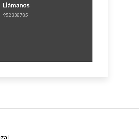
Llámanos
952338785
gal