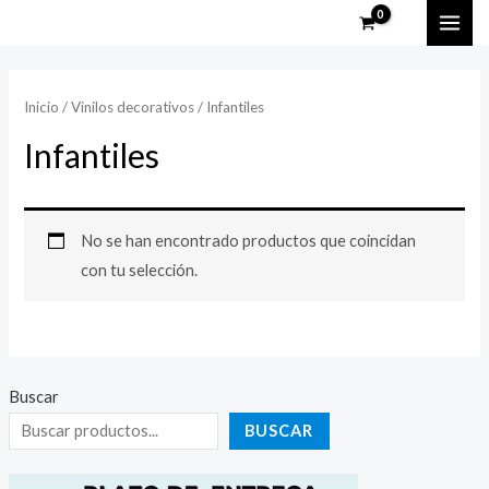
Ir
MAI
al
ME
contenido
Inicio
/
Vinilos decorativos
/ Infantiles
Infantiles
No se han encontrado productos que coincidan
con tu selección.
Buscar
BUSCAR