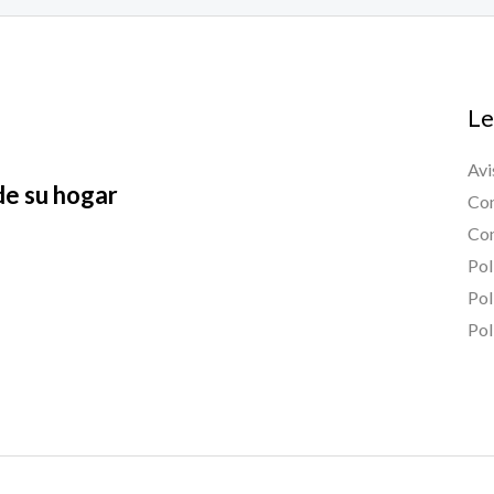
Le
Avi
de su hogar
Con
Con
Pol
Pol
Pol