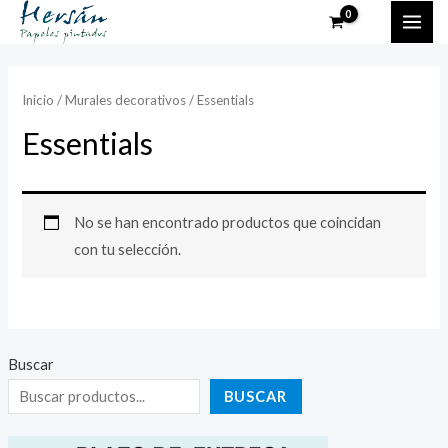
Ir
MAI
al
ME
contenido
Inicio
/
Murales decorativos
/ Essentials
Essentials
No se han encontrado productos que coincidan
con tu selección.
Buscar
BUSCAR